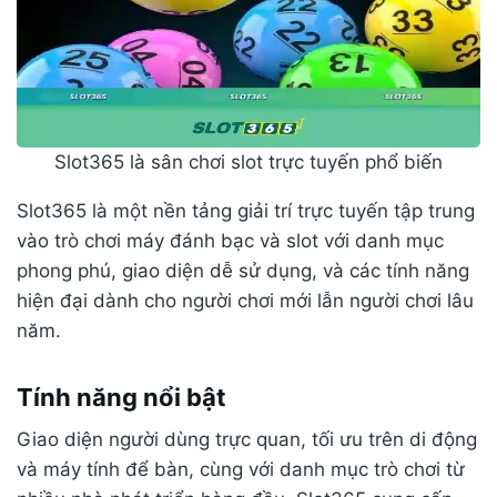
Slot365 là sân chơi slot trực tuyến phổ biến
Slot365 là một nền tảng giải trí trực tuyến tập trung
vào trò chơi máy đánh bạc và slot với danh mục
phong phú, giao diện dễ sử dụng, và các tính năng
hiện đại dành cho người chơi mới lẫn người chơi lâu
năm.
Tính năng nổi bật
Giao diện người dùng trực quan, tối ưu trên di động
và máy tính để bàn, cùng với danh mục trò chơi từ