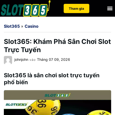
Nhảy
Tìm
Tham gia
đến
kiếm
nội
cho:
Slot365
»
Casino
dung
Slot365: Khám Phá Sân Chơi Slot
Trực Tuyến
johnjohn
Tháng 07 09, 2026
vào
Slot365 là sân chơi slot trực tuyến
phổ biến