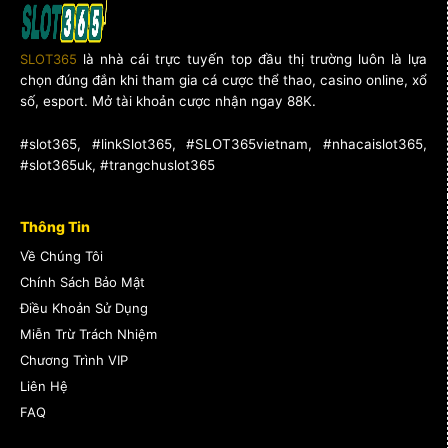
người chơi mới và cược thủ dày dặn. Nền tảng
này nổi bật ở thư viện trò chơi phong phú, giao
SLOT365
là nhà cái trực tuyến top đầu thị trường luôn là lựa
diện người dùng trực quan và các chương trình
chọn đúng đắn khi tham gia cá cược thể thao, casino online, xổ
khách hàng thân thiết được tối ưu cho thành
số, esport. Mở tài khoản cược nhận ngay 88K.
viên tham gia lâu dài. Những yếu tố này giúp
#slot365, #linkSlot365, #SLOT365vietnam, #nhacaislot365,
người chơi dễ dàng tiếp cận danh mục trò chơi,
#slot365uk, #trangchuslot365
đồng thời nhận được lợi ích đặc biệt từ hệ
thống VIP.
Thông Tin
Về Chúng Tôi
Trong khuôn khổ của bài viết này, chúng tôi tập
Chính Sách Bảo Mật
trung vào chuong trinh vip – một khung chương
Điều Khoản Sử Dụng
trình dành cho thành viên cao cấp với nhiều cấp
Miễn Trừ Trách Nhiệm
độ và quyền lợi thiết thực. Bạn sẽ thấy cách mỗi
Chương Trình VIP
cấp độ gắn với các ưu đãi riêng biệt, từ thưởng
Liên Hệ
chào đón đến ưu tiên rút tiền và các sự kiện
FAQ
độc quyền.