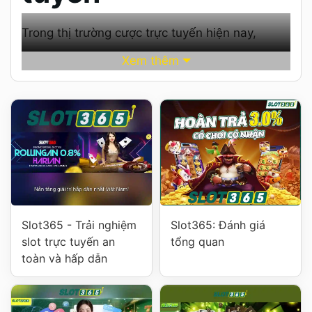
Trong thị trường cược trực tuyến hiện nay,
slot365 nổi lên như một nền tảng đáng tin cậy
Xem thêm
nhờ sự đa dạng của trò chơi và hệ thống khách
hàng thân thiết được thiết kế để tăng giá trị cho
người chơi lâu dài. Bài viết này sẽ đi sâu vào
chuong trinh vip của slot365, cách bạn có thể
gia tăng quyền lợi và cách quản lý ngân sách
khi tham gia cược, đồng thời đề cập đến yếu tố
an toàn và tuân thủ để đảm bảo trải nghiệm
cược tích cực và có trách nhiệm.
Slot365 - Trải nghiệm
Slot365: Đánh giá
Mục lục
slot trực tuyến an
tổng quan
toàn và hấp dẫn
Slot365 là gì?
Lợi ích của chuong trinh vip
Cách tham gia chương trình VIP