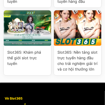
tuyến
tuyến hàng đầu
Slot365: Khám phá
Slot365: Nền tảng slot
thế giới slot trực
trực tuyến hàng đầu
tuyến
cho trải nghiệm giải trí
slot365_
và cơ hội thưởng lớn
Slot365 là gì và các điểm nổi bật
Slot365 là nền tảng cược trực tuyến tập trung
vào các trò chơi slot và cược nhanh, được thiết
Về Slot365
kế để mang lại trải nghiệm mượt mà cho cả