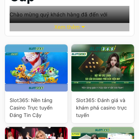
Chào mừng quý khách hàng đã đến với
SLOT365.COM
, điểm đến tin cậy hàng đầu
Xem thêm
dành cho những tín đồ đam mê cá cược trực
tuyến. Tại trang
ve chung toi
này, chúng tôi xin
trân trọng giới thiệu hành trình phát triển, sứ
mệnh và những giá trị cốt lõi đã làm nên thương
hiệu
slot365
danh tiếng. Chúng tôi không chỉ
cung cấp một nền tảng giải trí, mà còn cam kết
mang lại trải nghiệm minh bạch, an toàn và
công bằng nhất cho cộng đồng người chơi tại
Việt Nam và khu vực Châu Á.
Slot365: Nền tảng
Slot365: Đánh giá và
Casino Trực tuyến
khám phá casino trực
Đáng Tin Cậy
tuyến