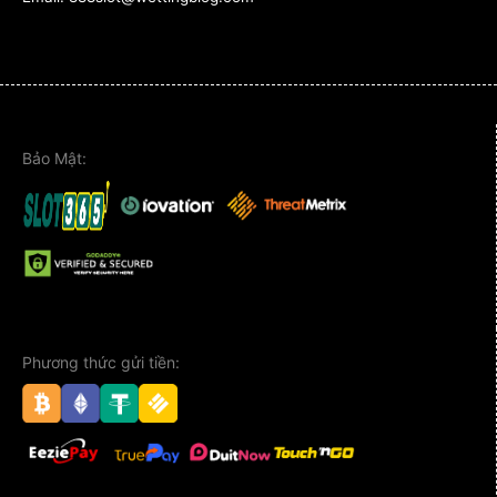
Bảo Mật:
lich su phat trien cua 
2. Tầm Nhìn Và Sứ Mệnh Cốt Lõi
Phương thức gửi tiền:
Tầm Nhìn (Vision)
Mục tiêu của
SLOT365.COM
là trở thành nền
tảng giải trí trực tuyến số 1 tại Châu Á vào năm
2025. Chúng tôi hướng tới việc xây dựng một