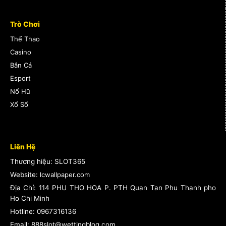
vững chắc trên bản đồ cá cược khu vực.
Trò Chơi
Thể Thao
Casino
Bắn Cá
Esport
Nổ Hũ
Xổ Số
Liên Hệ
Thương hiệu: SLOT365
Website:
lcwallpaper.com
Địa Chỉ:
114 PHU THO HOA P. PTH Quan Tan Phu Thanh pho
Ho Chi Minh
Hotline:
0967316136
Email: 888slot@wettingblog.com