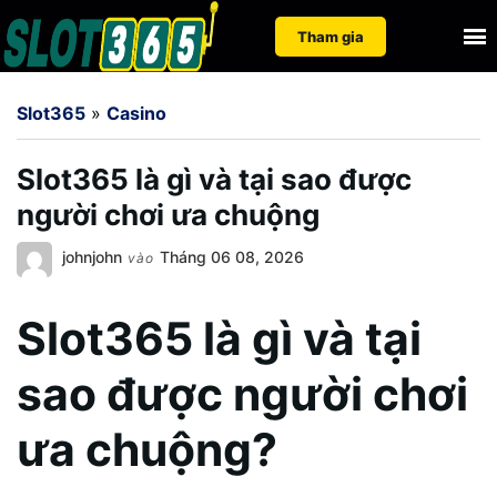
Nhảy
Tìm
Tham gia
đến
kiếm
nội
cho:
Slot365
»
Casino
dung
Slot365 là gì và tại sao được
người chơi ưa chuộng
johnjohn
Tháng 06 08, 2026
vào
Slot365 là gì và tại
sao được người chơi
ưa chuộng?