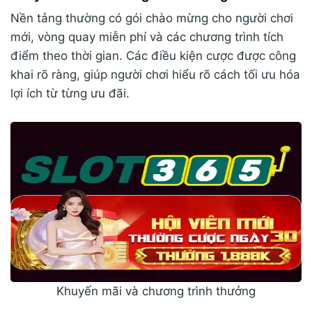
Nền tảng thường có gói chào mừng cho người chơi
mới, vòng quay miễn phí và các chương trình tích
điểm theo thời gian. Các điều kiện cược được công
khai rõ ràng, giúp người chơi hiểu rõ cách tối ưu hóa
lợi ích từ từng ưu đãi.
Khuyến mãi và chương trình thưởng