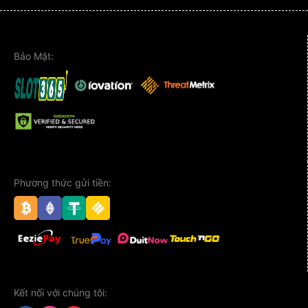
Bảo Mật:
Phương thức gửi tiền:
Kết nối với chúng tôi: