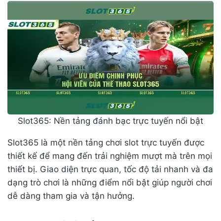
Slot365: Nền tảng đánh bạc trực tuyến nổi bật
Slot365 là một nền tảng chơi slot trực tuyến được
thiết kế để mang đến trải nghiệm mượt mà trên mọi
thiết bị. Giao diện trực quan, tốc độ tải nhanh và đa
dạng trò chơi là những điểm nổi bật giúp người chơi
dễ dàng tham gia và tận hưởng.