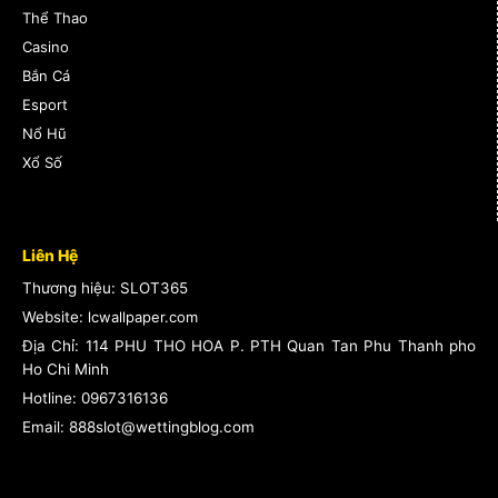
Thể Thao
Casino
Bắn Cá
Esport
Nổ Hũ
Xổ Số
Liên Hệ
Thương hiệu: SLOT365
Website:
lcwallpaper.com
Địa Chỉ:
114 PHU THO HOA P. PTH Quan Tan Phu Thanh pho
Ho Chi Minh
Hotline:
0967316136
Email: 888slot@wettingblog.com