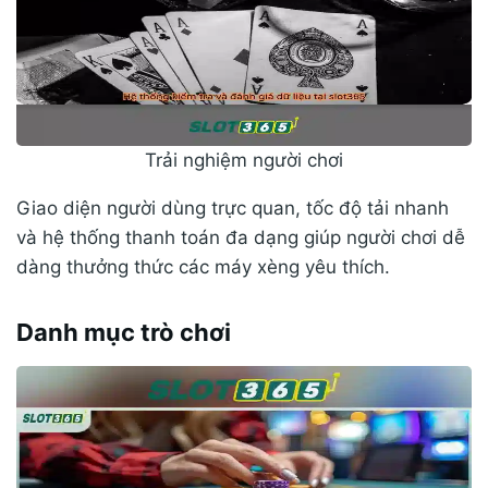
Trải nghiệm người chơi
Giao diện người dùng trực quan, tốc độ tải nhanh
và hệ thống thanh toán đa dạng giúp người chơi dễ
dàng thưởng thức các máy xèng yêu thích.
Danh mục trò chơi