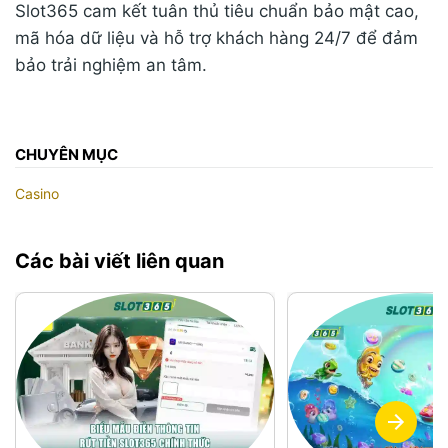
Slot365 cam kết tuân thủ tiêu chuẩn bảo mật cao,
mã hóa dữ liệu và hỗ trợ khách hàng 24/7 để đảm
bảo trải nghiệm an tâm.
CHUYÊN MỤC
Casino
Các bài viết liên quan