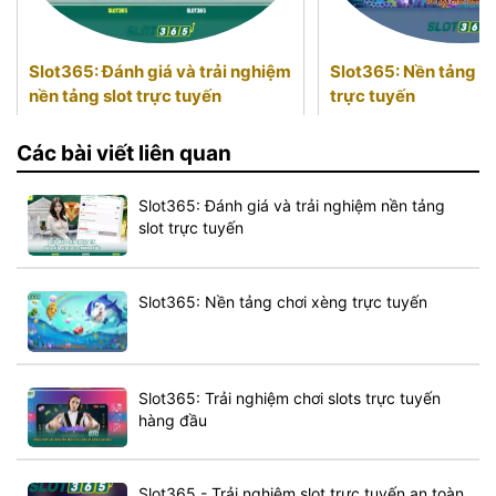
Slot365: Đánh giá và trải nghiệm
Slot365: Nền tảng c
nền tảng slot trực tuyến
trực tuyến
Các bài viết liên quan
Slot365: Đánh giá và trải nghiệm nền tảng
slot trực tuyến
Slot365: Nền tảng chơi xèng trực tuyến
Slot365: Trải nghiệm chơi slots trực tuyến
hàng đầu
Slot365 - Trải nghiệm slot trực tuyến an toàn