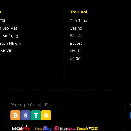
n
Trò Chơi
Tôi
Thể Thao
h Bảo Mật
Casino
n Sử Dụng
Bắn Cá
Trách Nhiệm
Esport
ình VIP
Nổ Hũ
Xổ Số
Phương thức gửi tiền:
K