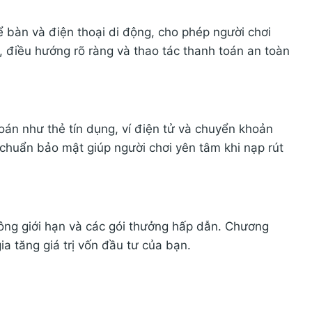
 bàn và điện thoại di động, cho phép người chơi
h, điều hướng rõ ràng và thao tác thanh toán an toàn
oán như thẻ tín dụng, ví điện tử và chuyển khoản
chuẩn bảo mật giúp người chơi yên tâm khi nạp rút
ông giới hạn và các gói thưởng hấp dẫn. Chương
gia tăng giá trị vốn đầu tư của bạn.