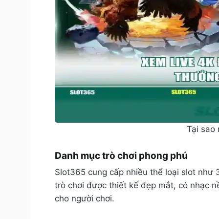
Tại sao
Danh mục trò chơi phong phú
Slot365 cung cấp nhiều thể loại slot như 3
trò chơi được thiết kế đẹp mắt, có nhạc n
cho người chơi.