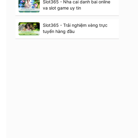
Slot365 - Nha cai danh bai online
va slot game uy tin
Slot365 - Trải nghiệm xèng trực
tuyến hàng đầu