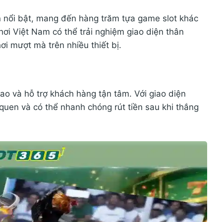
n nổi bật, mang đến hàng trăm tựa game slot khác
chơi Việt Nam có thể trải nghiệm giao diện thân
hơi mượt mà trên nhiều thiết bị.
o và hỗ trợ khách hàng tận tâm. Với giao diện
quen và có thể nhanh chóng rút tiền sau khi thắng