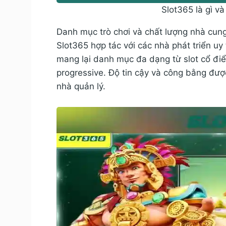
Slot365 là gì v
Danh mục trò chơi và chất lượng nhà cun
Slot365 hợp tác với các nhà phát triển uy
mang lại danh mục đa dạng từ slot cổ điển
progressive. Độ tin cậy và công bằng đượ
nhà quản lý.