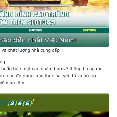
 và chất lượng nhà cung cấp
ùng
chuẩn bảo mật cao nhằm bảo vệ thông tin người
h toán đa dạng, xác thực hai yếu tố và hỗ trợ
hiệm an tâm.