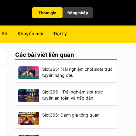
Tham gia
Đăng nhập
 Số
Khuyến mãi
Đại Lý
Các bài viết liên quan
Slot365: Trải nghiệm chơi slots trực
tuyến hàng đầu
Slot365 - Trải nghiệm slot trực
tuyến an toàn và hấp dẫn
Slot365: Đánh giá tổng quan