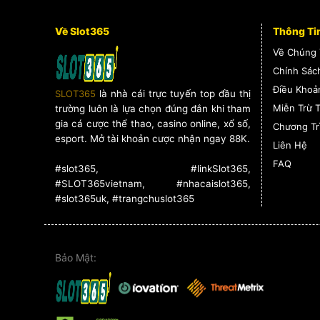
Về Slot365
Thông Ti
Về Chúng 
Chính Sác
Điều Khoả
SLOT365
là nhà cái trực tuyến top đầu thị
Miễn Trừ 
trường luôn là lựa chọn đúng đắn khi tham
gia cá cược thể thao, casino online, xổ số,
Chương Tr
esport. Mở tài khoản cược nhận ngay 88K.
Liên Hệ
FAQ
#slot365, #linkSlot365,
#SLOT365vietnam, #nhacaislot365,
#slot365uk, #trangchuslot365
Bảo Mật: