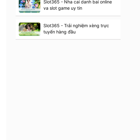
Slot365 - Nha cai danh bai online
va slot game uy tin
Slot365 - Trải nghiệm xèng trực
tuyến hàng đầu