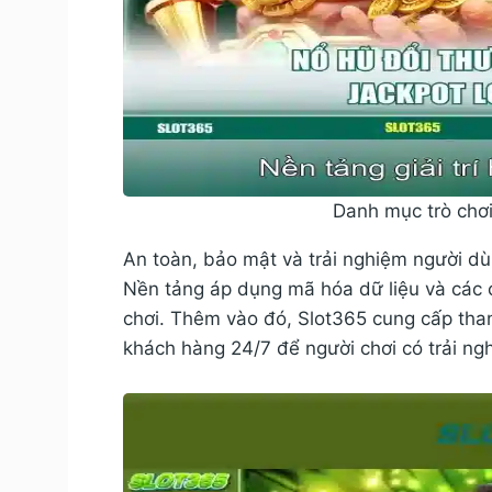
Danh mục trò chơi
An toàn, bảo mật và trải nghiệm người d
Nền tảng áp dụng mã hóa dữ liệu và các 
chơi. Thêm vào đó, Slot365 cung cấp than
khách hàng 24/7 để người chơi có trải ng