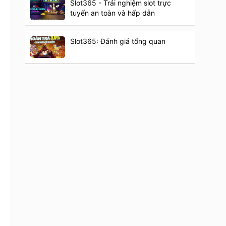
Slot365 - Trải nghiệm slot trực
tuyến an toàn và hấp dẫn
Slot365: Đánh giá tổng quan