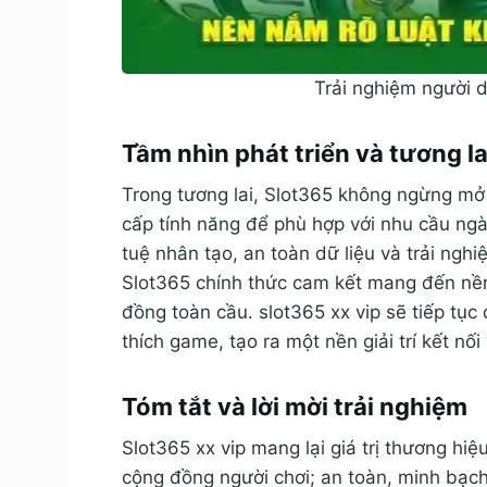
Trải nghiệm người 
Tầm nhìn phát triển và tương la
Trong tương lai, Slot365 không ngừng mở
cấp tính năng để phù hợp với nhu cầu ngà
tuệ nhân tạo, an toàn dữ liệu và trải nghi
Slot365 chính thức cam kết mang đến nền
đồng toàn cầu. slot365 xx vip sẽ tiếp tụ
thích game, tạo ra một nền giải trí kết nối
Tóm tắt và lời mời trải nghiệm
Slot365 xx vip mang lại giá trị thương hi
cộng đồng người chơi; an toàn, minh bạch