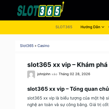
Nhảy
Tìm
đến
kiếm
nội
cho:
dung
SLOT365
Hướng Dẫn
Slot365
»
Casino
slot365 xx vip – Khám phá
johnjohn
Tháng 02 28, 2026
vào
slot365 xx vip – Tổng quan chủ đ
slot365 xx vip là biểu tượng của một hệ si
nghệ an toàn và sự công bằng. Giá trị cốt 