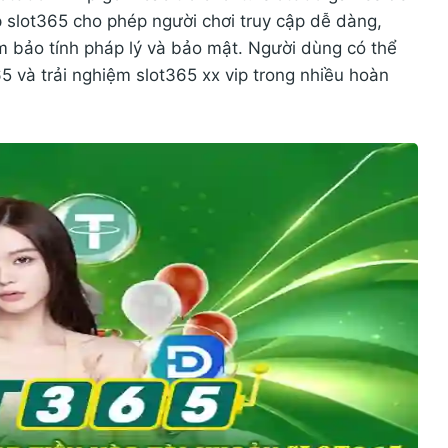
p slot365 cho phép người chơi truy cập dễ dàng,
m bảo tính pháp lý và bảo mật. Người dùng có thể
5 và trải nghiệm slot365 xx vip trong nhiều hoàn