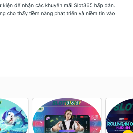
sự kiện để nhận các khuyến mãi Slot365 hấp dẫn.
ng cho thấy tiềm năng phát triển và niềm tin vào