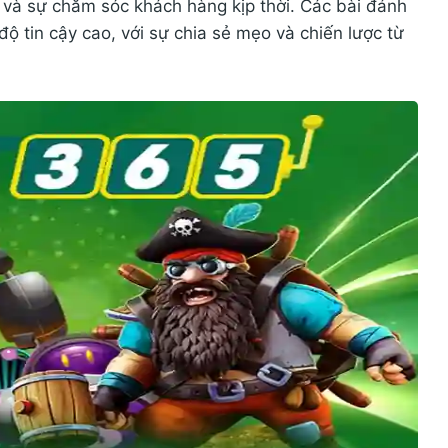
 và sự chăm sóc khách hàng kịp thời. Các bài đánh
độ tin cậy cao, với sự chia sẻ mẹo và chiến lược từ