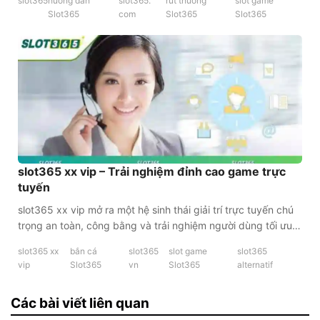
slot365
hướng dẫn
slot365.
rút thưởng
slot game
Slot365
com
Slot365
Slot365
slot365 xx vip – Trải nghiệm đỉnh cao game trực
tuyến
slot365 xx vip mở ra một hệ sinh thái giải trí trực tuyến chú
trọng an toàn, công bằng và trải nghiệm người dùng tối ưu.
Bài viết cung cấp cái nhìn tổng quan về nguồn gốc, sứ mệnh
slot365 xx
bắn cá
slot365
slot game
slot365
và hành trình[...]
vip
Slot365
vn
Slot365
alternatif
Các bài viết liên quan