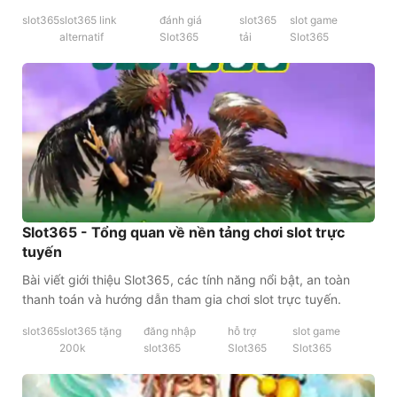
Nền tảng có giao diện trực quan, hiệu suất mượt mà và
slot365
slot365 link
đánh giá
slot365
slot game
danh mục trò chơi[...]
alternatif
Slot365
tải
Slot365
Slot365 - Tổng quan về nền tảng chơi slot trực
tuyến
Bài viết giới thiệu Slot365, các tính năng nổi bật, an toàn
thanh toán và hướng dẫn tham gia chơi slot trực tuyến.
slot365
slot365 tặng
đăng nhập
hỗ trợ
slot game
200k
slot365
Slot365
Slot365