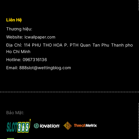
Liên Hệ
Thương hiệu:
Website:
lcwallpaper.com
Địa Chỉ:
114 PHU THO HOA P. PTH Quan Tan Phu Thanh pho
Ho Chi Minh
Hotline:
0967316136
Email: 888slot@wettingblog.com
Bảo Mật: