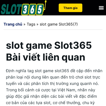
Nhảy
Tìm
Tham gia
đến
kiếm
nội
cho:
Trang chủ
»
Tags
»
slot game Slot365(7)
dung
slot game Slot365
Bài viết liên quan
Định nghĩa tag slot game slot365 đề cập đến nhãn
phân loại nội dung liên quan đến trò chơi slot trực
tuyến và các phân tích thị trường xung quanh nó.
Trong bối cảnh cá cược tại Việt Nam, nhãn này
giúp độc giả nhận diện các bài viết về đặc điểm
cơ bản của các tựa slot, cơ chế thưởng, chu kỳ