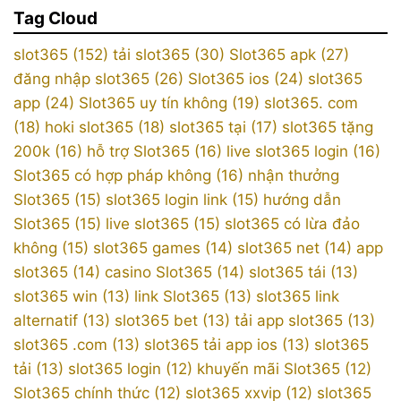
Tag Cloud
slot365 (152)
tải slot365 (30)
Slot365 apk (27)
đăng nhập slot365 (26)
Slot365 ios (24)
slot365
app (24)
Slot365 uy tín không (19)
slot365. com
(18)
hoki slot365 (18)
slot365 tại (17)
slot365 tặng
200k (16)
hỗ trợ Slot365 (16)
live slot365 login (16)
Slot365 có hợp pháp không (16)
nhận thưởng
Slot365 (15)
slot365 login link (15)
hướng dẫn
Slot365 (15)
live slot365 (15)
slot365 có lừa đảo
không (15)
slot365 games (14)
slot365 net (14)
app
slot365 (14)
casino Slot365 (14)
slot365 tái (13)
slot365 win (13)
link Slot365 (13)
slot365 link
alternatif (13)
slot365 bet (13)
tải app slot365 (13)
slot365 .com (13)
slot365 tải app ios (13)
slot365
tải (13)
slot365 login (12)
khuyến mãi Slot365 (12)
Slot365 chính thức (12)
slot365 xxvip (12)
slot365