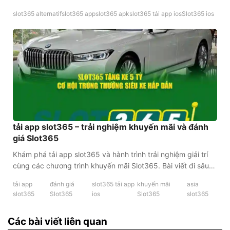
mạnh sự an toàn, tính tùy biến và trải nghiệm tuyệt vời qua
slot365 alternatif
slot365 app
slot365 apk
slot365 tải app ios
Slot365 ios
slot365 app, slot365[...]
tải app slot365 – trải nghiệm khuyến mãi và đánh
giá Slot365
Khám phá tải app slot365 và hành trình trải nghiệm giải trí
cùng các chương trình khuyến mãi Slot365. Bài viết đi sâu
vào nguồn gốc từ khóa, các sản phẩm và dịch vụ cốt lõi,
tải app
đánh giá
slot365 tải app
khuyến mãi
asia
cùng với phân tích ưu[...]
slot365
Slot365
ios
Slot365
slot365
Các bài viết liên quan