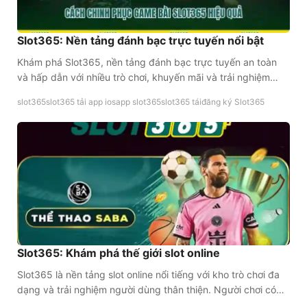
Slot365: Nền tảng đánh bạc trực tuyến nổi bật
Khám phá Slot365, nền tảng đánh bạc trực tuyến an toàn
và hấp dẫn với nhiều trò chơi, khuyến mãi và trải nghiệm
người dùng tuyệt vời.
slot365
slot365 tải app ios
app slot365
slot365 tái
đăng ký Slot365
Slot365: Khám phá thế giới slot online
Slot365 là nền tảng slot online nổi tiếng với kho trò chơi đa
dạng và trải nghiệm người dùng thân thiện. Người chơi có
thể khám phá các máy slot từ các nhà phát triển uy tín, trải