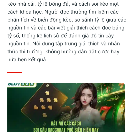
kèo nhà cái, tỷ lệ bóng đá, và cách soi kèo một
cách khoa học. Người đọc thường tìm kiếm các
phân tích về biến động kèo, so sánh tỷ lệ giữa các
nguồn tin và các bài viết giải thích cách đọc bảng
tỷ số, thống kê lịch sử để đánh giá độ tin cậy
nguồn tin. Nội dung tập trung giải thích và nhận
thức thị trường, không hướng dẫn đặt cược hay
hứa hẹn kết quả.