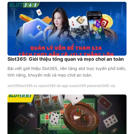
Slot365: Giới thiệu tổng quan và mẹo chơi an toàn
Bài viết giới thiệu Slot365, nền tảng slot trực tuyến phổ biến,
tính năng, khuyến mãi và mẹo chơi an toàn.
slot365
slot365 xx vip
slot365 tải app ios
slot365 poker
slot365 vip