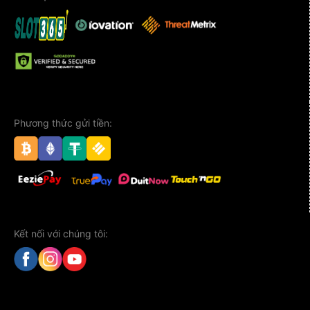
Phương thức gửi tiền:
Kết nối với chúng tôi: