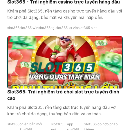
Slot365 - Trải nghiệm casino trực tuyến hàng đầu
Khám phá Slot365, nền tảng casino trực tuyến hàng đầu với
trò chơi đa dạng, bảo mật và khuyến mãi hấp dẫn.
slot365
slot365 win
slot365 tại
slot365 xx vip
slot365 slot
Slot365: Trải nghiệm trò chơi slot trực tuyến đỉnh
cao
Khám phá Slot365, nền tảng slot trực tuyến hàng đầu với
kho trò chơi đa dạng, thưởng hấp dẫn và an toàn.
slot365
phiên bản mới
slot365
app
Slot365 có hợp pháp
Slot365
net
slot365
không