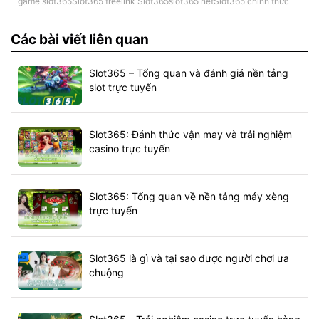
game slot365
Slot365 free
link Slot365
slot365 net
Slot365 chính thức
kết an toàn. Bạn sẽ[...]
Các bài viết liên quan
Slot365 – Tổng quan và đánh giá nền tảng
slot trực tuyến
Slot365: Đánh thức vận may và trải nghiệm
casino trực tuyến
Slot365: Tổng quan về nền tảng máy xèng
trực tuyến
Slot365 là gì và tại sao được người chơi ưa
chuộng