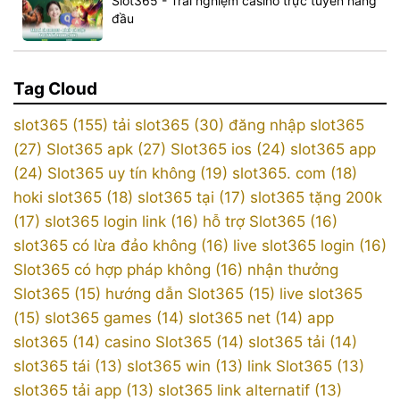
Slot365 - Trải nghiệm casino trực tuyến hàng
đầu
Tag Cloud
slot365 (155)
tải slot365 (30)
đăng nhập slot365
(27)
Slot365 apk (27)
Slot365 ios (24)
slot365 app
(24)
Slot365 uy tín không (19)
slot365. com (18)
hoki slot365 (18)
slot365 tại (17)
slot365 tặng 200k
(17)
slot365 login link (16)
hỗ trợ Slot365 (16)
slot365 có lừa đảo không (16)
live slot365 login (16)
Slot365 có hợp pháp không (16)
nhận thưởng
Slot365 (15)
hướng dẫn Slot365 (15)
live slot365
(15)
slot365 games (14)
slot365 net (14)
app
slot365 (14)
casino Slot365 (14)
slot365 tải (14)
slot365 tái (13)
slot365 win (13)
link Slot365 (13)
slot365 tải app (13)
slot365 link alternatif (13)