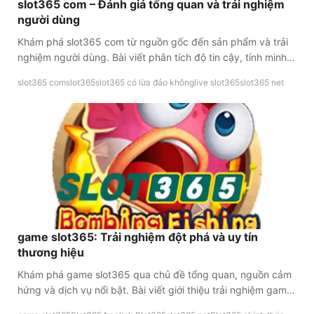
slot365 com – Đánh giá tổng quan và trải nghiệm
người dùng
Khám phá slot365 com từ nguồn gốc đến sản phẩm và trải
nghiệm người dùng. Bài viết phân tích độ tin cậy, tính minh
bạch và các ứng dụng thực tế như live slot365 và slot365
slot365 com
slot365
slot365 có lừa đảo không
live slot365
slot365 net
net. Đọc đánh giá[...]
game slot365: Trải nghiệm đột phá và uy tín
thương hiệu
Khám phá game slot365 qua chủ đề tổng quan, nguồn cảm
hứng và dịch vụ nổi bật. Bài viết giới thiệu trải nghiệm game
slot365, đồng thời đánh giá các yếu tố cạnh tranh và cam