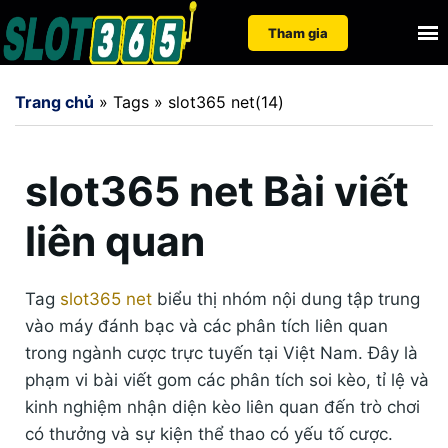
Nhảy
Tìm
Tham gia
đến
kiếm
nội
cho:
Trang chủ
»
Tags
»
slot365 net(14)
dung
slot365 net Bài viết
liên quan
Tag
slot365 net
biểu thị nhóm nội dung tập trung
vào máy đánh bạc và các phân tích liên quan
trong ngành cược trực tuyến tại Việt Nam. Đây là
phạm vi bài viết gom các phân tích soi kèo, tỉ lệ và
kinh nghiệm nhận diện kèo liên quan đến trò chơi
có thưởng và sự kiện thể thao có yếu tố cược.