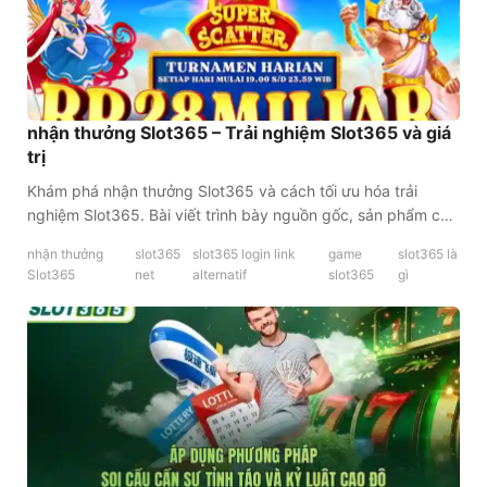
nhận thưởng Slot365 – Trải nghiệm Slot365 và giá
trị
Khám phá nhận thưởng Slot365 và cách tối ưu hóa trải
nghiệm Slot365. Bài viết trình bày nguồn gốc, sản phẩm chủ
chốt như slot365 net và slot365 login link alternatif, cùng
nhận thưởng
slot365
slot365 login link
game
slot365 là
đánh giá nhận thưởng[...]
Slot365
net
alternatif
slot365
gì