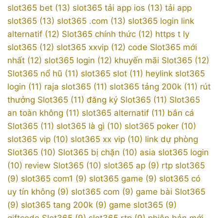
slot365 bet (13)
slot365 tải app ios (13)
tải app
slot365 (13)
slot365 .com (13)
slot365 login link
alternatif (12)
Slot365 chính thức (12)
https t ly
slot365 (12)
slot365 xxvip (12)
code Slot365 mới
nhất (12)
slot365 login (12)
khuyến mãi Slot365 (12)
Slot365 nổ hũ (11)
slot365 slot (11)
heylink slot365
login (11)
raja slot365 (11)
slot365 tảng 200k (11)
rút
thưởng Slot365 (11)
đăng ký Slot365 (11)
Slot365
an toàn không (11)
slot365 alternatif (11)
bắn cá
Slot365 (11)
slot365 là gì (10)
slot365 poker (10)
slot365 vip (10)
slot365 xx vip (10)
link dự phòng
Slot365 (10)
Slot365 bị chặn (10)
asia slot365 login
(10)
review Slot365 (10)
slot365 ap (9)
rtp slot365
(9)
slot365 com1 (9)
slot365 game (9)
slot365 có
uy tín không (9)
slot365 com (9)
game bài Slot365
(9)
slot365 tang 200k (9)
game slot365 (9)