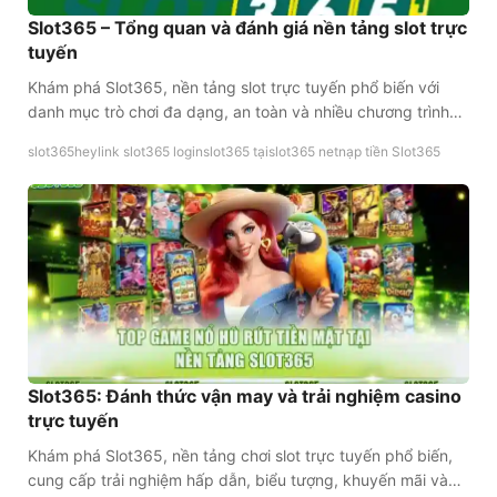
Slot365 – Tổng quan và đánh giá nền tảng slot trực
tuyến
Khám phá Slot365, nền tảng slot trực tuyến phổ biến với
danh mục trò chơi đa dạng, an toàn và nhiều chương trình
khuyến mãi.
slot365
heylink slot365 login
slot365 tại
slot365 net
nạp tiền Slot365
Slot365: Đánh thức vận may và trải nghiệm casino
trực tuyến
Khám phá Slot365, nền tảng chơi slot trực tuyến phổ biến,
cung cấp trải nghiệm hấp dẫn, biểu tượng, khuyến mãi và