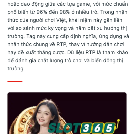
hoặc dao động giữa các tựa game, với mức chuẩn
phổ biến từ 96% đến 98% ở nhiều trò. Trong nhận
thức của người chơi Việt, khái niệm này gắn liền
với so sánh mức kỳ vọng và nắm bắt xu hướng thị
trường. Tag này cung cấp định nghĩa, ứng dụng và
nhận thức chung về RTP, thay vì hướng dẫn chơi
hay đề xuất thắng cược. Dữ liệu RTP là tham khảo
để đánh giá chất lượng trò chơi và biến động thị
trường.