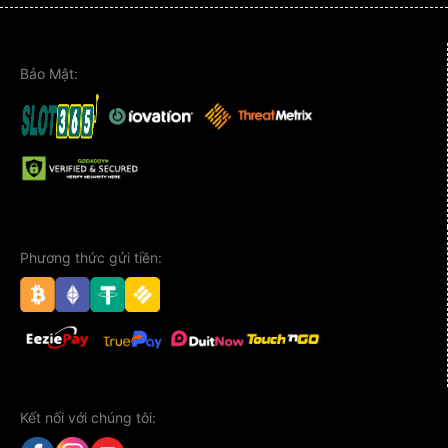
Bảo Mật:
Phương thức gửi tiền:
Kết nối với chúng tôi: