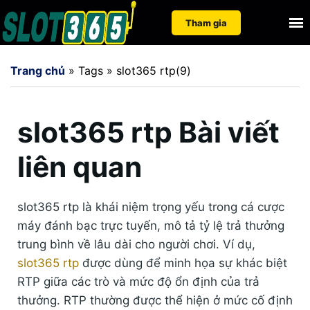
Nhảy
Tìm
Tham gia
đến
kiếm
nội
cho:
Trang chủ
»
Tags
»
slot365 rtp(9)
dung
slot365 rtp Bài viết
liên quan
slot365 rtp là khái niệm trọng yếu trong cá cược
máy đánh bạc trực tuyến, mô tả tỷ lệ trả thưởng
trung bình về lâu dài cho người chơi. Ví dụ,
slot365 rtp
được dùng để minh họa sự khác biệt
RTP giữa các trò và mức độ ổn định của trả
thưởng. RTP thường được thể hiện ở mức cố định