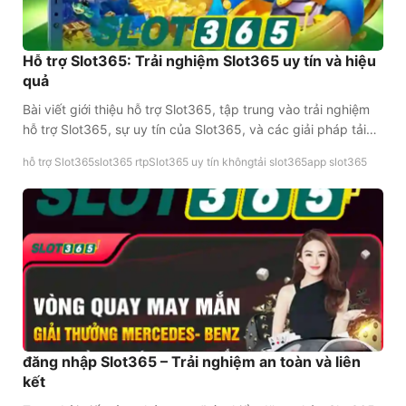
Hỗ trợ Slot365: Trải nghiệm Slot365 uy tín và hiệu
quả
Bài viết giới thiệu hỗ trợ Slot365, tập trung vào trải nghiệm
hỗ trợ Slot365, sự uy tín của Slot365, và các giải pháp tải
slot365, app slot365 được thiết kế để tối ưu trải nghiệm
hỗ trợ Slot365
slot365 rtp
Slot365 uy tín không
tải slot365
app slot365
người dùng.
đăng nhập Slot365 – Trải nghiệm an toàn và liên
kết