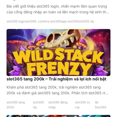
Bài viết giới thiệu slot365 login, nhấn mạnh tầm quan trọng
của cổng đăng nhập an toàn và liền mạch trong hệ sinh thái
slot365. Từ slot365 .com đến live slot365 và app slot365,
slot365 login
slot365 .com
live slot365
app slot365
slot365 rtp
mô tả cách người[...]
slot365 tang 200k – Trải nghiệm và lợi ích nổi bật
Khám phá slot365 tang 200k, trải nghiệm slot365 tang
200k và đánh giá slot365 tang 200k. Phân tích slot365 rtp,
quy trình đăng nhập và các dịch vụ xx vip, tải Slot365 cho
slot365 tang
slot365
slot365 đăng
slot365 xx
tải
di động.
200k
rtp
nhập
vip
Slot365